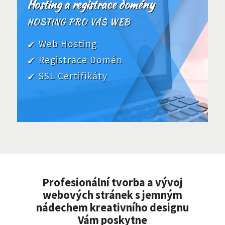
Hosting a registrace domény
HOSTING PRO VÁŠ WEB
Web Hosting
Registrace Domén
SSL Certifikáty
Profesionální tvorba a vývoj
webových stránek s jemným
nádechem kreativního designu
Vám poskytne