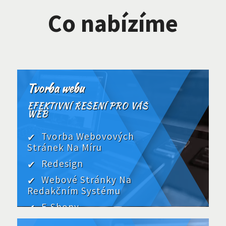
Co nabízíme
Tvorba webu
EFEKTIVNÍ ŘEŠENÍ PRO VÁŠ
WEB
Tvorba Webovových
Stránek Na Míru
Redesign
Webové Stránky Na
Redakčním Systému
E-Shopy
Údržba, Správa A Opravy