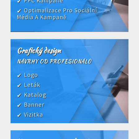
PPC Kampaně
Optimalizace Pro Sociální
Média A Kampaně
Grafický design
NÁVRHY OD PROFESIONÁLŮ
Logo
Leták
Katalog
Banner
Vizitka